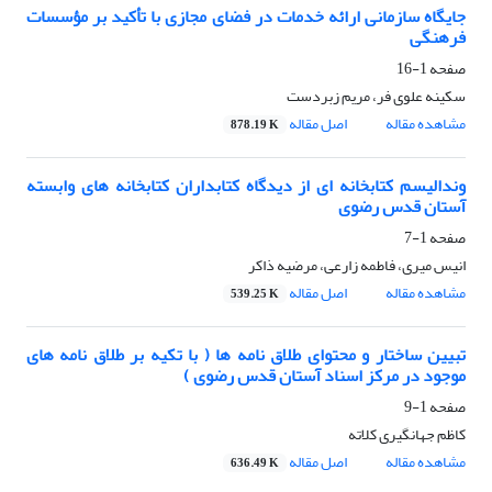
جایگاه سازمانی ارائه خدمات در فضای مجازی با تأکید بر مؤسسات
فرهنگی
صفحه
1-16
سکینه علوی فر، مریم زبردست
مشاهده مقاله
اصل مقاله
878.19 K
وندالیسم کتابخانه ای از دیدگاه کتابداران کتابخانه های وابسته
آستان قدس رضوی
صفحه
1-7
انیس میری، فاطمه زارعی، مرضیه ذاکر
مشاهده مقاله
اصل مقاله
539.25 K
تبیین ساختار و محتوای طلاق نامه ها ( با تکیه بر طلاق نامه های
موجود در مرکز اسناد آستان قدس رضوی )
صفحه
1-9
کاظم جهانگیری کلاته
مشاهده مقاله
اصل مقاله
636.49 K