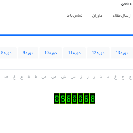
ارسال مقاله
داوران
تماس با ما
دوره 13
دوره 12
دوره 11
دوره 10
دوره 9
دوره 8
چ
ح
خ
د
ذ
ر
ز
ژ
س
ش
ص
ض
ط
ظ
ع
غ
ف