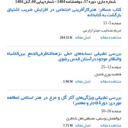
شماره جاری:
دوره 17، دوفصلنامه 1404 - شماره پیاپی 60، آبان 1404
کتاب مسافر: هنرکارآفرینی اجتماعی در افزایش ضریب اشتیاق
بازگشت به کتابخانه
صفحه
5-11
مریم عندلیب، میترا زارعی
مشاهده مقاله
اصل مقاله
284.52 K
بررسی تطبیقی نسخه‌های خطی نزهه‌الناظرفی‌الجمع بین‌الاشباه
والنظائر موجوددرآستان قدس رضوی
صفحه
12-25
فاطمه نوری فاضل
مشاهده مقاله
اصل مقاله
1.96 M
بررسی تطبیقی ویژگی‌های آثار گل و مرغ در هنر اسلامی (مطالعه
موردی: دورۀ قاجار و معاصر)
صفحه
26-50
ابوالفضل یوسفی، مصطفی لعل شاطری
مشاهده مقاله
اصل مقاله
7.71 M