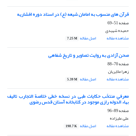
قرآن های منسوب به امامان شیعه (ع) در اسناد دوره افشاریه
صفحه
51-69
حمیده شهیدی
مشاهده مقاله
اصل مقاله
7.25 M
صحن آزادی به روایت تصاویر و تاریخ شفاهی
صفحه
70-88
زهرا ملایریان
مشاهده مقاله
اصل مقاله
5.39 M
معرفیِ منتخَب حکایات طبی در نسخه خطی خلاصة التجارب تالیف
بهاء الدوله رازی موجود در کتابخانه آستان قدس رضوی
صفحه
89-96
علی علیزاده
مشاهده مقاله
اصل مقاله
198.7 K