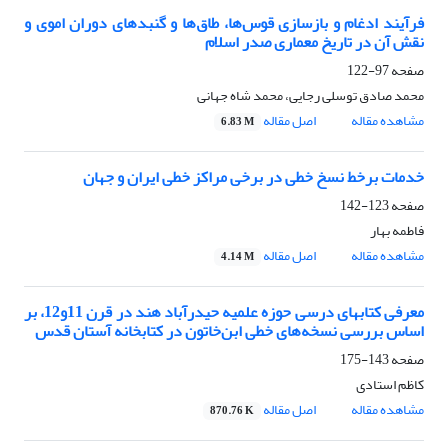
فرآیند ادغام و بازسازی قوس‌ها، طاق‌ها و گنبدهای دوران اموی و
نقش آن در تاریخ معماری صدر اسلام
صفحه
97-122
محمد صادق توسلی رجایی، محمد شاه جهانی
مشاهده مقاله
اصل مقاله
6.83 M
خدمات برخط نسخ خطی در برخی مراکز خطی ایران و جهان
صفحه
123-142
فاطمه بهار
مشاهده مقاله
اصل مقاله
4.14 M
معرفی کتابهای درسی حوزه علمیه حیدرآباد هند در قرن 11و12، بر
اساس بررسی نسخه‌های خطی ابن‌خاتون در کتابخانه آستان قدس
صفحه
143-175
کاظم استادی
مشاهده مقاله
اصل مقاله
870.76 K