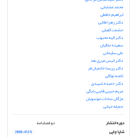
محمد مشایخی
ابراهیم حافظی
دکتر زهرا طلایی
حشمت کفیلی
دکتر الهه محبوب
سعیده جلالیان
علی سلیمانی
دکتر انیس میری بعد
دکتر پریسا خاتمیان فر
ثامنه توکلی
دکتر حمیده شهیدی
مریم حبیبی قاینی بایگی
مژگان سادات موسویان
جمیله جهانی
دوره انتشار
دو فصلنامه
شاپا چاپی
2008-451X