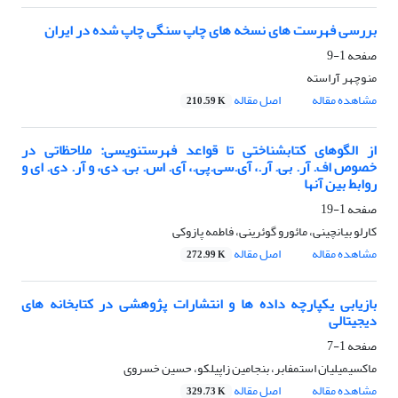
بررسی فهرست های نسخه های چاپ سنگی چاپ شده در ایران
صفحه
1-9
منوچهر آراسته
مشاهده مقاله
اصل مقاله
210.59 K
از الگوهای کتابشناختی تا قواعد فهرستنویسی: ملاحظاتی در
خصوص اف. آر. بی. آر.، آی.سی.پی.، آی. اس. بی. دی، و آر. دی. ای و
روابط بین آنها
صفحه
1-19
کارلو بیانچینی، مائورو گوئرینی، فاطمه پازوکی
مشاهده مقاله
اصل مقاله
272.99 K
بازیابی یکپارچه داده ها و انتشارات پژوهشی در کتابخانه های
دیجیتالی
صفحه
1-7
ماکسیمیلیان استمفابر، بنجامین زاپیلکو، حسین خسروی
مشاهده مقاله
اصل مقاله
329.73 K