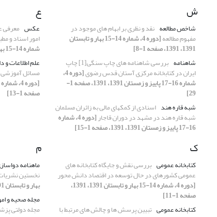
ش
ع
شاخص مطالعه
نقد و نظری بر ابهام‏ های موجود در
عکس
معرفی ع
مفهوم مطالعه
[دوره 4، شماره 14-15 بهار و تابستان
امور اسناد و م
1391، 1391، صفحه 1-8]
شماره 14-15 بهار و تابستان 1391، 1391، صفحه 1-23]
شاهنامه
بررسی شاهنامه های چاپ سنگی[1] چاپ
علم اطلاعات و 
ایران در کتابخانه مرکزی آستان قدس رضوی
[دوره 4،
مسائل آموزشی ر
شماره 16-17 پاییز و زمستان 1391، 1391، صفحه 1-
29]
صفحه 1-13]
شبه قاره هند
اسنادی از کمکهای مالی به زائران مسلمان
شبه قاره هند در مشهد در دوران قاجار
[دوره 4، شماره
16-17 پاییز و زمستان 1391، 1391، صفحه 1-15]
ک
م
کتابخانه عمومی
بررسی نقش و جایگاه کتابخانه­ های
ماهنامه دواساز
عمومی کشورهای در حال توسعه در اقتصاد دانش محور
نخستین نشریات
[دوره 4، شماره 14-15 بهار و تابستان 1391، 1391،
بهار و تابستان 1391، 1391، صفحه 1-16]
صفحه 1-11]
مجله صحیه و امو
کتابخانه عمومی
تبیین پرسش ها و چالش های مرتبط با
مجله دولتی پزشک