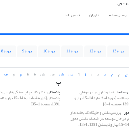
ارسال مقاله
داوران
تماس با ما
دوره 13
دوره 12
دوره 11
دوره 10
دوره 9
دوره 8
چ
ح
خ
د
ذ
ر
ز
ژ
س
ش
ص
ض
ط
ظ
ع
غ
ف
پ
 مطالعه
نقد و نظری بر ابهام‏ های
پاکستان
نشر کتب چاپ سنگی فارسی در
 مطالعه
[دوره 4، شماره 14-15 بهار و
پاکستان
1391، صفحه 1-35]
حور
بررسی نقش و جایگاه کتابخانه­ های
در حال توسعه در اقتصاد دانش محور
[دوره 4، شماره 14-15 بهار و تابستان 1391، 1391،