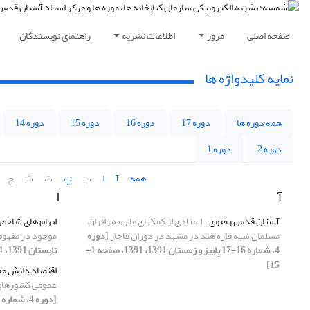
صفحه اصلی
مرور
اطلاعات نشریه
راهنمای نویسندگان
نمایه کلیدواژه ها
همه دوره ها
دوره 17
دوره 16
دوره 15
دوره 14
دوره 2
دوره 1
همه
آ
ا
ب
پ
ت
ث
ج
آ
ا
آستان قدس رضوی
اسنادی از کمکهای مالی به زائران
ابهام‏ های شاخص
مسلمان شبه قاره هند در مشهد در دوران قاجار
[دوره
موجود در مفهوم
4، شماره 16-17 پاییز و زمستان 1391، 1391، صفحه 1-
تابستان 1391، 1391، صفحه 1-8]
15]
اقتصاد دانش­ م
عمومی کشورهای 