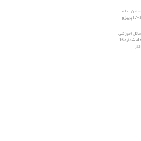
خستین مجله
[دوره 4، شماره 16-17 پاییز و
سائل آموزشی
[دوره 4، شماره 16-