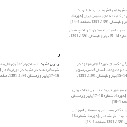
ش ها و چالش های مرتبط با تولید
در کتابخانه های عمومی ایران
[دوره 4،
عصر حاضر؛ از نخستین نشریات پزشکی
[دوره 4، شماره 14-15 بهار و تابستان 1391، 1391،
ز
فی عکسهای دوره قاجار موجود در
زائران مشهد
اسنادی از کمکهای مالی به 
ناد و مطبوعات آستان قدس رضوی
شبه قاره هند در مشهد در دوران قاجار
[دوره 4، شماره 14-15 بهار و تابستان 1391، 1391،
16-17 پاییز و زمستان 1391، 1391، صفحه 1-15]
ه و امور خیریه؛ نخستین مجله دولتی
[دوره 4، شماره 16-17 پاییز و زمستان
نگاهی سیستمی‌ به مسائل آموزشی
ات و دانش شناسی
[دوره 4، شماره 16-