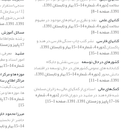
مطالعه
[دوره 4، شماره 14-15 بهار و تابستان 1391،
1391، صفحه 1-8]
[1) درسازمان ک
قدس رضوی
کتابهای علمی
نقد و نظری بر ابهام‏ های موجود در مفهوم
1391، 1391، صفحه 1-15]
مطالعه
[دوره 4، شماره 14-15 بهار و تابستان 1391،
1391، صفحه 1-8]
مسائل آموزش
رشته علم اطلاع
کتابهای فارسی
نشر کتب چاپ سنگی فارسی در هند و
17 پاییز و زمستان 1391، 1391، صفحه 1-13]
پاکستان
[دوره 4، شماره 14-15 بهار و تابستان 1391،
1391، صفحه 1-35]
مشهد
معرفی ع
امور اسناد و م
کشورهای درحال توسعه
بررسی نقش و جایگاه
شماره 14-15 بهار و تابستان 1391، 1391، صفحه 1-23]
کتابخانه­ های عمومی کشورهای در حال توسعه در اقتصاد
دانش محور
[دوره 4، شماره 14-15 بهار و تابستان 1391،
موزه ها و مرکز 
1391، صفحه 1-11]
مراکز اطلاع رسا
کمک‌های مالی
اسنادی از کمکهای مالی به زائران مسلمان
‏ها، موزه ‏ها و
شبه قاره هند در مشهد در دوران قاجار
[دوره 4، شماره
16-17 پاییز و زمستان 1391، 1391، صفحه 1-15]
15]
میرزا محمود خان
حاضر؛ از نخستی
14-15 بهار و تابستان 1391، 1391، صفحه 1-16]