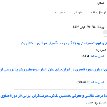
ارسال مقاله
داوران
تماس با ما
دوره 16، 58-59، آبان 1403
 راپورت سیاستی و جنگی در باب آسیای مرکزی از کلنل بکر
ک(هراتی)
اصل مقاله
2.3 M
ی ادواری دوره ناصری در ایران برای بیان اخبار حرم مطهر رضوی: بررسی آ
اصل مقاله
306.67 K
 مرمت نقاشی و معرفی نخستین نقاش ـ مرمت‌گران ایرانی (از دورۀ صفوی تا 
، نیایش پورحسن