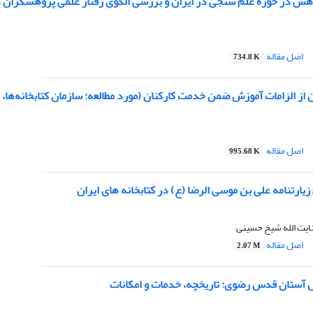
وهش در حوزه علم سنجی در ایران و بررسی الگوی رفتار علمی پژوهشگران د
اصل مقاله
734.8 K
ن از الزامات آموزش ضمن خدمت کارکنان (مورد مطالعه: سازمان کتابخانه‌ها،
اصل مقاله
995.68 K
ارتنامه علی بن موسی الرضا (ع) در کتابخانه های ایران
ایت الله شیخ حسینی
اصل مقاله
2.07 M
ال آستان قدس رضوی: تاریخچه، خدمات و امکانات