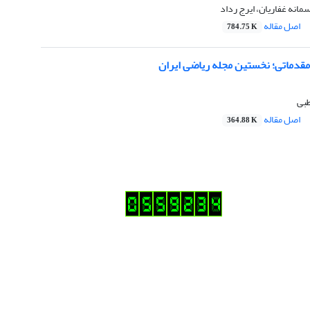
مانه غفاریان، ایرج رداد
اصل مقاله
784.75 K
مقدماتی؛ نخستین مجله ریاضی ایران
بی
اصل مقاله
364.88 K