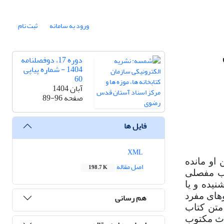
ورود به سامانه
ثبت نام
دوره 17، دوفصلنامه
1404 - شماره پیاپی
60
آبان 1404
صفحه
89-96
فایل ها
XML
او مانده
اصل مقاله
198.7 K
اب مفصلی
رانی در قرن 9 و 10 هجری دیده یا شنیده و یا
هم رسانی
وهای مفرد
متن کتاب
اث مکتوب