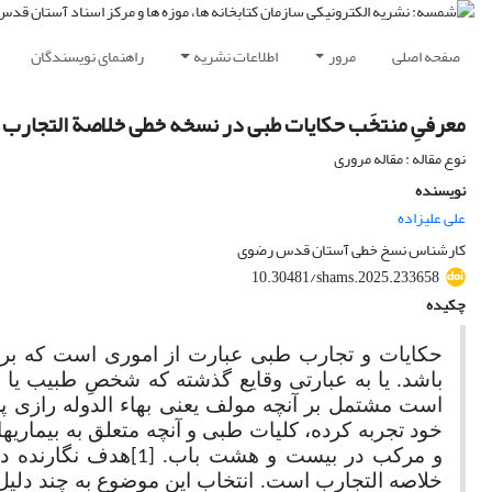
صفحه اصلی
مرور
اطلاعات نشریه
راهنمای نویسندگان
معرفیِ منتخَب حکایات طبی در نسخه خطی خلاصة التجارب ت
نوع مقاله : مقاله مروری
نویسنده
علی علیزاده
کارشناس نسخ خطی آستان قدس رضوی
10.30481/shams.2025.233658
چکیده
حکایات و تجارب طبی عبارت از اموری است که بر ط
باشد.
یا به عبارتی وقایع گذشته که شخصِ طبیب یا 
خود تجربه کرده، کلیات طبی و آنچه متعلق به بیماریه
و مرکب در بیست و هشت باب.
هدف نگارنده د
[1]
خلاصه التجارب است. انتخاب این موضوع به چند دلی