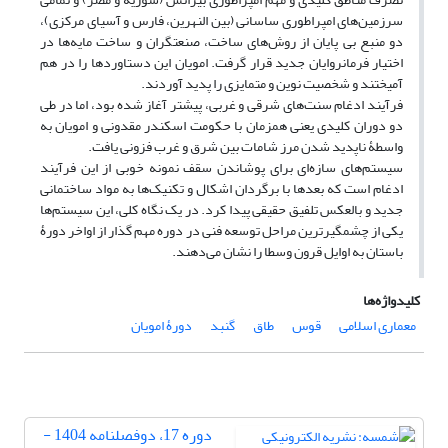
سرزمین‌های امپراطوری ساسانی (بین النهرین، فارس و آسیای مرکزی)،
دو منبع بی پایان از روش‌های ساخت، صنعتگران و ساخت مایه‌ها در
اختیار فرمانروایان جدید قرار گرفت. امویان این دستاوردها را در هم
آمیختند و شخصیت نوین و متمایزی را پدید آوردند.
فرآیند ادغام سنت‌های شرقی و غربی، پیشتر آغاز شده بود، اما در طی
دو دوران کلیدی یعنی همزمان با حکومت اسکندر مقدونی و امویان به
واسطۀ ناپدید شدن مرز شامات بین شرق و غرب فزونی یافت.
سیستم‌های سازه‌ای برای پوشاندن سقف نمونه خوبی از این فرآیند
ادغام است که بعدها با برگردان اشکال و تکنیک‌ها به مواد ساختمانی
جدید و بالعکس تلفیق حقیقی پیدا کرد. در یک نگاه کلی، این سیستم‌ها
یکی از چشمگیرترین مراحل توسعه فنی در دوره مهم گذار از اواخر دورۀ
باستان به اوایل قرون وسطا را نشان می‌دهند.
کلیدواژه‌ها
معماری اسلامی
قوس
طاق
گنبد
دورۀ امویان
دوره 17، دوفصلنامه 1404 -