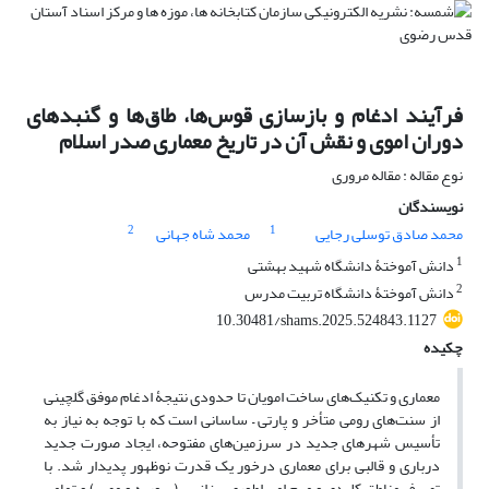
فرآیند ادغام و بازسازی قوس‌ها، طاق‌ها و گنبدهای
دوران اموی و نقش آن در تاریخ معماری صدر اسلام
نوع مقاله : مقاله مروری
نویسندگان
2
1
محمد صادق توسلی رجایی
محمد شاه جهانی
1
دانش آموختۀ دانشگاه شهید بهشتی
2
دانش آموختۀ دانشگاه تربیت مدرس
10.30481/shams.2025.524843.1127
چکیده
معماری و تکنیک‌های ساخت امویان تا حدودی نتیجۀ ادغام موفق گلچینی
از سنت‌های رومی متأخر و پارتی – ساسانی است که با توجه به نیاز به
تأسیس شهرهای جدید در سرزمین‌های مفتوحه، ایجاد صورت جدید
درباری و قالبی برای معماری درخور یک قدرت نوظهور پدیدار شد. با
تصرف مناطق کلیدی و مهم امپراطوری بیزانس (سوریه و مصر) و تمامی