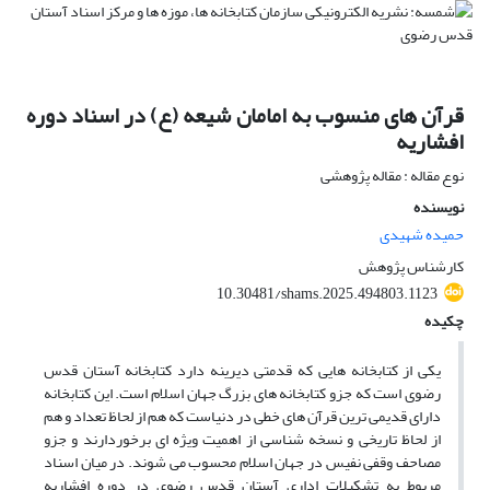
قرآن های منسوب به امامان شیعه (ع) در اسناد دوره
افشاریه
نوع مقاله : مقاله پژوهشی
نویسنده
حمیده شهیدی
کارشناس پژوهش
10.30481/shams.2025.494803.1123
چکیده
یکی از کتابخانه هایی که قدمتی دیرینه دارد کتابخانه آستان قدس
رضوی است که جزو کتابخانه های بزرگ جهان اسلام است. این کتابخانه
دارای قدیمی ترین قرآن های خطی در دنیاست که هم از لحاظ تعداد و هم
از لحاظ تاریخی و نسخه شناسی از اهمیت ویژه ای برخوردارند و جزو
مصاحف وقفی نفیس در جهان اسلام محسوب می شوند. در میان اسناد
مربوط به تشکیلات اداری آستان قدس رضوی در دوره افشاریه