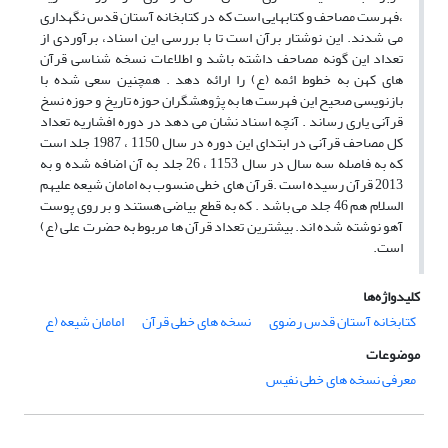
،فهرست مصاحف و کتابهایی است که در کتابخانه آستان قدس نگهداری
می شدند. این نوشتار برآن است تا با بررسی این اسناد، برآوردی از
تعداد این گونه مصاحف داشته باشد و اطلاعات نسخه شناسی قرآن
های کهن به خطوط ائمه (ع) را ارائه دهد . همچنین سعی شده با
بازنویسی صحیح این فهرست ها به پژوهشگران حوزه تاریخ و حوزه نسخ
قرآنی یاری رساند . آنچه اسناد نشان می دهد در دوره افشاریه تعداد
کل مصاحف قرآنی در ابتدای این دوره در سال 1150 ، 1987 جلد است
که به فاصله سه سال در سال 1153 ، 26 جلد به آن اضافه شده و به
2013 قرآن رسیده است .قرآن های خطی منسوب به امامان شیعه علیهم
السلام هم 46 جلد می باشد . که به قطع بیاضی هستند و بر روی پوست
آهو نوشته شده اند. بیشترین تعداد قرآن ها مربوط به حضرت علی (ع)
است.
کلیدواژه‌ها
کتابخانه آستان قدس رضوی
نسخه های خطی قرآن
امامان شیعه (ع
موضوعات
معرفی نسخه های خطی نفیس