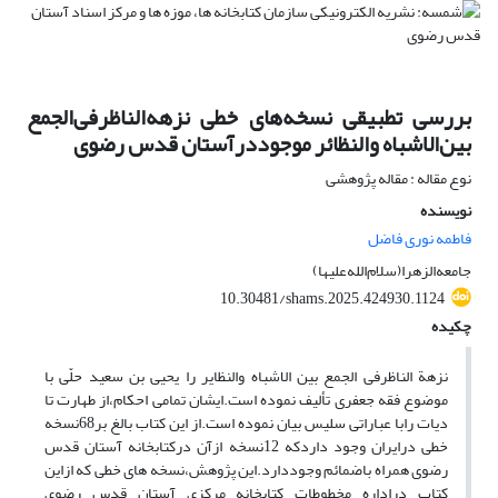
بررسی تطبیقی نسخه‌های خطی نزهه‌الناظرفی‌الجمع
بین‌الاشباه والنظائر موجوددرآستان قدس رضوی
نوع مقاله : مقاله پژوهشی
نویسنده
فاطمه نوری فاضل
جامعه‌الزهرا(سلام‌الله‌علیها)
10.30481/shams.2025.424930.1124
چکیده
نزهة الناظرفی الجمع بین الاشباه والنظایر را یحیی بن سعید حلّی با
موضوع فقه جعفری تألیف نموده است.ایشان تمامی احکام،از طهارت تا
دیات رابا عباراتی سلیس بیان نموده است.از این کتاب بالغ بر68نسخه
خطی درایران وجود داردکه 12نسخه ازآن درکتابخانه آستان قدس
رضوی همراه باضمائم وجوددارد.این پژوهش،نسخه های خطی که ازاین
کتاب دراداره مخطوطات کتابخانه مرکزی آستان قدس رضوی