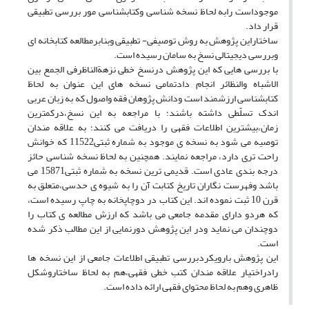
موجوداست رابه لحاظ نسخه شناسی وکتابشناسی مور بررسی تطبیقی
قرار داد.
ساختاراین پژوهش به روش توصیفی- تطبیقی وبنابرمطالعه کتابخانه ای
وبررسی دیجیتالی نسخ به سامان رسیده است.
با بررسی هایی که این پژوهش درنسخ خطی نزهةالناظرفی الجمع بین
الاشباه والنظائر انجام دادتمامی نسخه های این عنوان به لحاظ
کتابشناسی ارزشمند است ودانش پژوهان فقه واصول که به زبان عربی
اندک تسلّطی داشته باشند؛ با مراجعه به این نسخ،درکمترین
زمان،بیشترین اطلاعات فقهی را دریافت می کنند؛ به علاقه مندان
توصیه می شود به نسخه ی موجود به شماره ثبتی11522 که خوانش
راحت تری دارد، مراجعه نمایند. همچنین به لحاظ نسخه شناسی حائز
درجه بندی عادی است. قدیمی ترین نسخه به شماره ثبتی15871 می
باشد وفهرست نگاران تاریخ کتابت آن را به شیوه ی حدسی،متعلق به
قرن 10 ثبت نموده اند. این کتاب در دوچاپخانه به چاپ رسیده است،
که هردو دارای مقدمه جامعی می باشد که ارزش مطالعه ی کتاب را
دوچندان می نماید ودر این پژوهش دورنمایی از این مطالب ذکر شده
است.
این پژوهش بارویکردبررسی تطبیقی اطلاعات جامعی از این نسخه ها
رادراختیار علاقه مندان کتب خطی فقهی،هم به لحاظ ساختاروشکل
ظاهری وهم به لحاظ محتوای فقهی ارائه داده است.