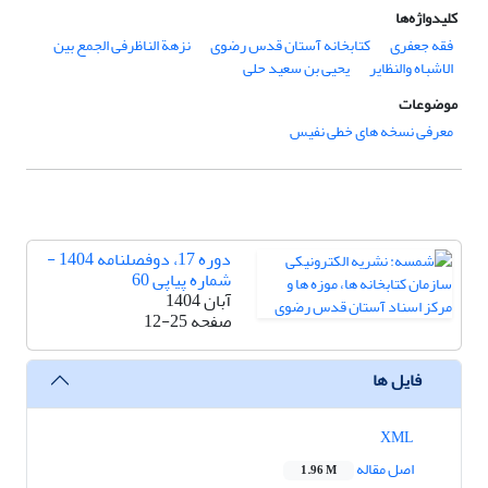
کلیدواژه‌ها
فقه جعفری
کتابخانه آستان قدس رضوی
نزهة الناظرفی الجمع بین
الاشباه والنظایر
یحیی بن سعید حلی
موضوعات
معرفی نسخه های خطی نفیس
دوره 17، دوفصلنامه 1404 -
شماره پیاپی 60
آبان 1404
صفحه
12-25
فایل ها
XML
اصل مقاله
1.96 M