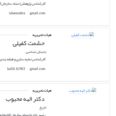
کارشناس پژوهش اسناد سازمان کتا
gmail.com
talaeezahra
هیات تحریریه
حشمت کفیلی
باستان شناسی
کارشناس نمایه سازی و طبقه بندی 
gmail.com
kafili.h1963
هیات تحریریه
دکتر الهه محبوب
تاریخ
رئیس اداره اسناد سازمان کتابخان