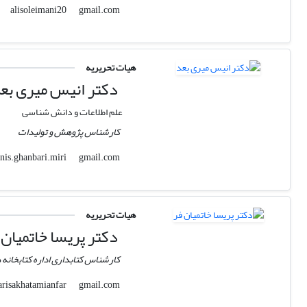
gmail.com
alisoleimani20
هیات تحریریه
دکتر انیس میری بع
علم اطلاعات و دانش شناسی
کارشناس پژوهش و تولیدات
gmail.com
anis.ghanbari.miri
هیات تحریریه
دکتر پریسا خاتمیان 
کارشناس کتابداری اداره کتابخان
gmail.com
parisakhatamianfar