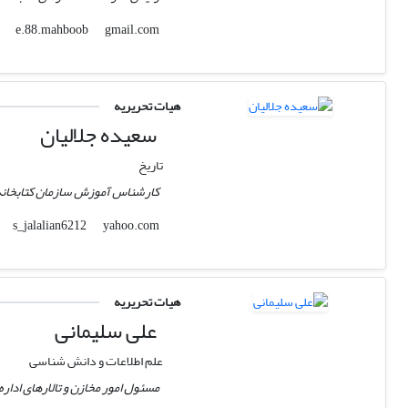
gmail.com
e.88.mahboob
هیات تحریریه
سعیده جلالیان
تاریخ
کارشناس آموزش سازمان کتابخانه 
yahoo.com
s_jalalian6212
هیات تحریریه
علی سلیمانی
علم اطلاعات و دانش شناسی
مسئول امور مخازن و تالارهای ادار