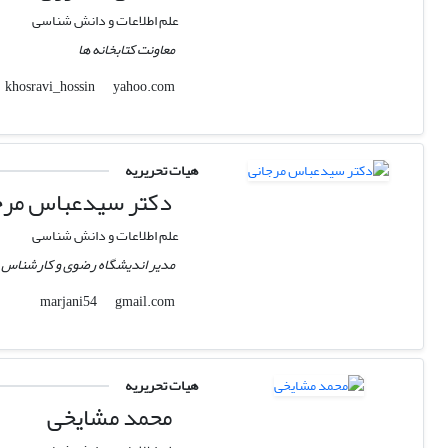
علم اطلاعات و دانش شناسی
معاونت کتابخانه ها
yahoo.com
khosravi_hossin
هیات تحریریه
دکتر سیدعباس مرج
علم اطلاعات و دانش شناسی
مدیر اندیشگاه رضوی و کارشناس فع
gmail.com
marjani54
هیات تحریریه
محمد مشایخی