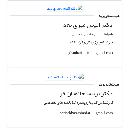
هیات تحریریه
دکتر انیس میری بعد
علم اطلاعات و دانش شناسی
کارشناس پژوهش و تولیدات
gmail.com
anis.ghanbari.miri
هیات تحریریه
دکتر پریسا خاتمیان فر
کارشناس کتابداری اداره کتابخانه های تخصصی
gmail.com
parisakhatamianfar