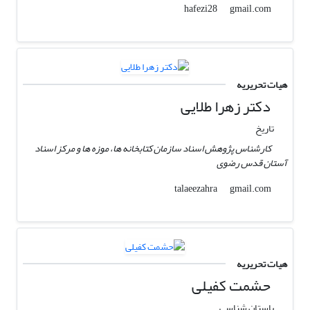
gmail.com
hafezi28
هیات تحریریه
دکتر زهرا طلایی
تاریخ
کارشناس پژوهش اسناد سازمان کتابخانه ها، موزه ها و مرکز اسناد
آستان قدس رضوی
gmail.com
talaeezahra
هیات تحریریه
حشمت کفیلی
باستان شناسی