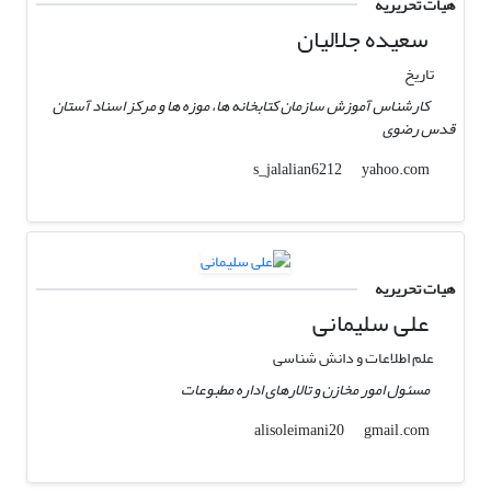
هیات تحریریه
سعیده جلالیان
تاریخ
کارشناس آموزش سازمان کتابخانه ها، موزه ها و مرکز اسناد آستان
قدس رضوی
yahoo.com
s_jalalian6212
هیات تحریریه
علی سلیمانی
علم اطلاعات و دانش شناسی
مسئول امور مخازن و تالارهای اداره مطبوعات
gmail.com
alisoleimani20