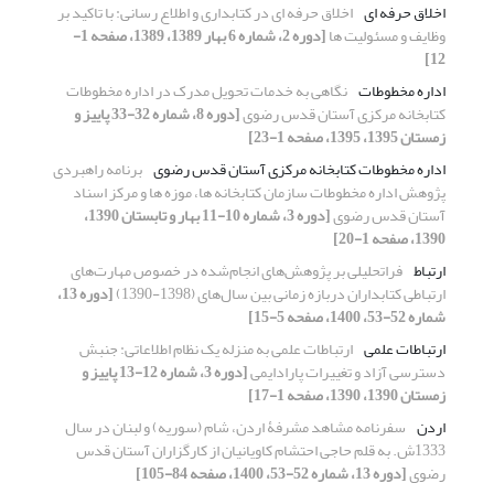
اخلاق حرفه ای
اخلاق حرفه ای در کتابداری و اطلاع رسانی: با تاکید بر
وظایف و مسئولیت ها
[دوره 2، شماره 6 بهار 1389، 1389، صفحه 1-
12]
اداره مخطوطات
نگاهی به خدمات تحویل مدرک در اداره مخطوطات
کتابخانه مرکزی آستان قدس رضوی
[دوره 8، شماره 32-33 پاییز و
زمستان 1395، 1395، صفحه 1-23]
اداره مخطوطات کتابخانه مرکزی آستان قدس رضوی
برنامه راهبردی
پژوهش اداره مخطوطات سازمان کتابخانه ها، موزه ها و مرکز اسناد
آستان قدس رضوی
[دوره 3، شماره 10-11 بهار و تابستان 1390،
1390، صفحه 1-20]
ارتباط
فراتحلیلی بر پژوهش‌های انجام‌شده در خصوص مهارت‌های
ارتباطی کتابداران دربازه زمانی بین سال‌های (1398-1390)
[دوره 13،
شماره 52-53، 1400، صفحه 5-15]
ارتباطات علمی
ارتباطات علمی به منزله یک نظام اطلاعاتی: جنبش
دسترسی آزاد و تغییرات پارادایمی
[دوره 3، شماره 12-13 پاییز و
زمستان 1390، 1390، صفحه 1-17]
اردن
سفرنامه مشاهد مشرفۀ اردن، شام (سوریه) و لبنان در سال
1333ش. به قلم حاجی احتشام کاویانیان از کارگزاران آستان قدس
رضوی
[دوره 13، شماره 52-53، 1400، صفحه 84-105]