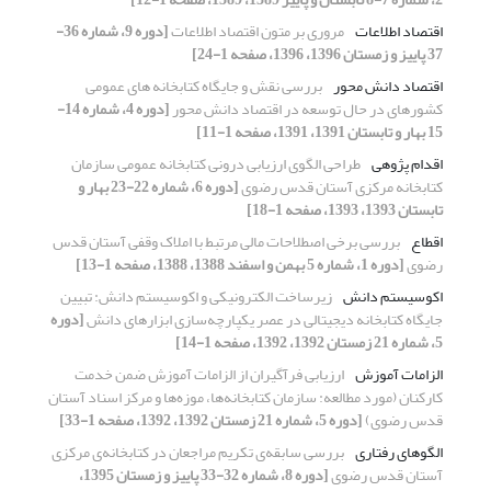
اقتصاد اطلاعات
مروری بر متون اقتصاد اطلاعات
[دوره 9، شماره 36-
37 پاییز و زمستان 1396، 1396، صفحه 1-24]
اقتصاد دانش­ محور
بررسی نقش و جایگاه کتابخانه­ های عمومی
کشورهای در حال توسعه در اقتصاد دانش محور
[دوره 4، شماره 14-
15 بهار و تابستان 1391، 1391، صفحه 1-11]
اقدام پژوهی
طراحی الگوی ارزیابی درونی کتابخانه عمومی سازمان
کتابخانه مرکزی آستان قدس رضوی
[دوره 6، شماره 22-23 بهار و
تابستان 1393، 1393، صفحه 1-18]
اقطاع
بررسی برخی اصطلاحات مالی مرتبط با املاک وقفی آستان قدس
رضوی
[دوره 1، شماره 5 بهمن و اسفند 1388، 1388، صفحه 1-13]
اکوسیستم دانش
زیرساخت‌ الکترونیکی و اکوسیستم دانش: تبیین
جایگاه کتابخانه دیجیتالی در عصر یکپارچه‌سازی ابزارهای دانش
[دوره
5، شماره 21 زمستان 1392، 1392، صفحه 1-14]
الزامات آموزش
ارزیابی فرآگیران از الزامات آموزش ضمن خدمت
کارکنان (مورد مطالعه: سازمان کتابخانه‌ها، موزه‌ها و مرکز اسناد آستان
قدس رضوی)
[دوره 5، شماره 21 زمستان 1392، 1392، صفحه 1-33]
الگوهای رفتاری
بررسی سابقه‌ی تکریم مراجعان در کتابخانه‌ی مرکزی
آستان قدس رضوی
[دوره 8، شماره 32-33 پاییز و زمستان 1395،