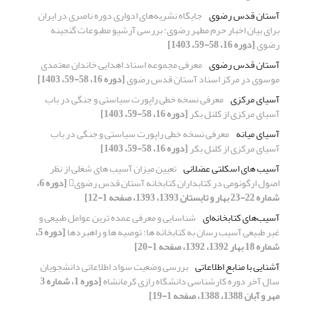
آستان قدس رضوی
جایگاه نشریه‌های ادواری دوره ناصری در ایران
برای بیان اخبار حرم مطهر رضوی: بررسی آرشیو مطبوعات گنجینه
رضوی
[دوره 16، 58-59، 1403]
آستان قدس رضوی
معرفی مجموعه اسناد اهدایی خاندان معتمدی
موسوی در مرکز اسناد آستان قدس رضوی
[دوره 16، 58-59، 1403]
آسیای مرکزی
معرفی نسخه خطی راپورت سیاستی و جنگی در باب
آسیای مرکزی از کلنل بکر
[دوره 16، 58-59، 1403]
آسیای میانه
معرفی نسخه خطی راپورت سیاستی و جنگی در باب
آسیای مرکزی از کلنل بکر
[دوره 16، 58-59، 1403]
آسیب های اسکلتی عضلانی
تعیین میزان آسیب‌ های شغلی از نظر
اصول ارگونومی در کتابداران کتابخانه آستان قدس رضوی
[دوره 6،
شماره 22-23 بهار و تابستان 1393، 1393، صفحه 1-12]
آسیب‌های کتابخانه‌ای
شناسایی و معرفی عمده ترین عوامل طبیعی و
غیر طبیعی آسیب رسان به کتابخانه ها: توصیه ها و راهبردها
[دوره 5،
شماره 18 بهار 1392، 1392، صفحه 1-20]
آشنایی با منابع اطلاعاتی
بررسی وضعیت سواد اطلاعاتی دانشجویان
سال آخر دوره کارشناسی دانشگاه رازی کرمانشاه
[دوره 1، شماره 3
مهر و آبان 1388، 1388، صفحه 1-19]