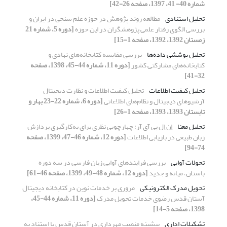
شماره 40- 41، 1397، صفحه 26-42]
تحلیل استنادی
مطالعه روند پژوهش در حوزه علم سنجی در ایران و
بررسی الگوی رفتار علمی پژوهشگران در این حوزه
[دوره 5، شماره 21
زمستان 1392، 1392، صفحه 1-15]
تحلیل پوششی داده‌ها
بررسی مقایسه کتابخانه‌های نهادی و
کتابخانه‌های مشارکتی کشور
[دوره 11، شماره 44-45، 1398، صفحه
32-41]
تحلیل کیفیت اطلاعات
تحلیل کیفیت اطلاعات و نظارت دیجیتال
آرشیوهای دیجیتال و نظام‌های اطلاعاتی
[دوره 6، شماره 22-23 بهار و
تابستان 1393، 1393، صفحه 1-26]
تحلیل معنا
اِن اِل پی آی آر: چهارچوبی نظری برای به‌کارگیری پردازش
زبان طبیعی در بازیابی اطلاعات
[دوره 12، شماره 46-47، 1399، صفحه
74-94]
تحولات آوایی
بررسی فرایندهای آوایی زبان فارسی در سه دوره
باستان، میانه و جدید
[دوره 12، شماره 48-49، 1399، صفحه 46-61]
تحویل مدرک الکترونیکی
مروری بر خدمات نوین در کتابخانه دیجیتال
آستان قدس رضوی خدمات تحویل مدرک
[دوره 11، شماره 44-45،
1398، صفحه 5-14]
تشکیلات اداری
پیشینه منصب مهرداری در آستان قدس با استناد به