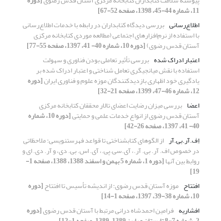
پیوسته سلامت کتابداران کتابخانه مرکزی آستان قدس رضوی
[دوره
11، شماره 44-45، 1398، صفحه 52-67]
اطلاع‌رسانی
بررسی دیدگاه کتابداران در رابطه با خدمات اطلاع‌رسانی
با استفاده از نرم‌افزارهای اجتماعی (مطالعه موردی کتابخانه مرکزی
آستان قدس رضوی)
[دوره 10، شماره 40- 41، 1397، صفحه 55-77]
اعتبار ادراک شده
بررسی تأثیر تعاملی بودن فناوری و سهولت
استفاده با نقش میانجیگری تعامل شناختی و اعتبار ادراک شده بر
یادگیری خود اظهاری بازدیدکنندگان موزه علوم و فناوری ایران
[دوره
12، شماره 46-47، 1399، صفحه 21-32]
اعضا
بررسی میزان رضایت اعضای تالار محققان کتابخانه مرکزی
آستان قدس رضوی از انواع خدمات علمی و حمایتی
[دوره 10، شماره
40- 41، 1397، صفحه 26-42]
اِف.آر.بی.آر
از الگوهای کتابشناختی تا قواعد فهرستنویسی: ملاحظاتی
در خصوص اف. آر. بی. آر.، آی.سی.پی.، آی. اس. بی. دی، و آر. دی. ای و
روابط بین آنها
[دوره 1، شماره 5 بهمن و اسفند 1388، 1388، صفحه 1-
19]
افتتاح
موزه آستان قدس رضوی: از اندیشه تأسیس تا افتتاح
[دوره
10، شماره 38-39، 1397، صفحه 1-14]
افشاریه
فرامین احمدشاه درانی مرتبط با آستان قدس رضوی
[دوره
2، شماره 7-8 تابستان و پاییز 1389، 1389، صفحه 1-12]