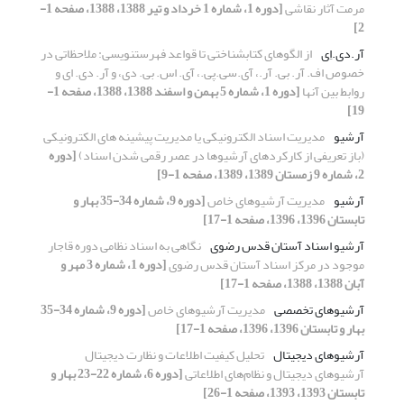
مرمت آثار نقاشی
[دوره 1، شماره 1 خرداد و تیر 1388، 1388، صفحه 1-
2]
آر.دی.اِی
از الگوهای کتابشناختی تا قواعد فهرستنویسی: ملاحظاتی در
خصوص اف. آر. بی. آر.، آی.سی.پی.، آی. اس. بی. دی، و آر. دی. ای و
روابط بین آنها
[دوره 1، شماره 5 بهمن و اسفند 1388، 1388، صفحه 1-
19]
آرشیو
مدیریت اسناد الکترونیکی یا مدیریت پیشینه های الکترونیکی
(باز تعریفی از کارکردهای آرشیوها در عصر رقمی شدن اسناد)
[دوره
2، شماره 9 زمستان 1389، 1389، صفحه 1-9]
آرشیو
مدیریت آرشیوهای خاص
[دوره 9، شماره 34-35 بهار و
تابستان 1396، 1396، صفحه 1-17]
آرشیو اسناد آستان قدس رضوی
نگاهی به اسناد نظامی دوره قاجار
موجود در مرکز اسناد آستان قدس رضوی
[دوره 1، شماره 3 مهر و
آبان 1388، 1388، صفحه 1-17]
آرشیوهای تخصصی
مدیریت آرشیوهای خاص
[دوره 9، شماره 34-35
بهار و تابستان 1396، 1396، صفحه 1-17]
آرشیوهای دیجیتال
تحلیل کیفیت اطلاعات و نظارت دیجیتال
آرشیوهای دیجیتال و نظام‌های اطلاعاتی
[دوره 6، شماره 22-23 بهار و
تابستان 1393، 1393، صفحه 1-26]