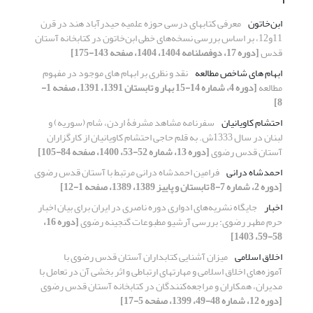
ابن‌خاتون
معرفی کتابهای درسی حوزه علمیه حیدرآباد هند در قرن
11و12، بر اساس بررسی نسخه‌های خطی ابن‌خاتون در کتابخانه آستان
قدس
[دوره 17، دوفصلنامه 1404، 1404، صفحه 143-175]
ابهام‏ های شاخص مطالعه
نقد و نظری بر ابهام‏ های موجود در مفهوم
مطالعه
[دوره 4، شماره 14-15 بهار و تابستان 1391، 1391، صفحه 1-
8]
احتشام کاویانیان
سفرنامه مشاهد مشرفۀ اردن، شام (سوریه) و
لبنان در سال 1333ش. به قلم حاجی احتشام کاویانیان از کارگزاران
آستان قدس رضوی
[دوره 13، شماره 52-53، 1400، صفحه 84-105]
احمدشاه درانی
فرامین احمدشاه درانی مرتبط با آستان قدس رضوی
[دوره 2، شماره 7-8 تابستان و پاییز 1389، 1389، صفحه 1-12]
اخبار
جایگاه نشریه‌های ادواری دوره ناصری در ایران برای بیان اخبار
حرم مطهر رضوی: بررسی آرشیو مطبوعات گنجینه رضوی
[دوره 16،
58-59، 1403]
اخلاق اسلامی
میزان آشنایی کتابداران آستان قدس رضوی با
آموزه‌های اخلاق اسلامی و مهارتهای ارتباطی و اثر بخشی آن در تعامل با
مدیران، همکاران و مراجعه‌کنندگان در کتابخانه آستان قدس رضوی
[دوره 12، شماره 48-49، 1399، صفحه 5-17]