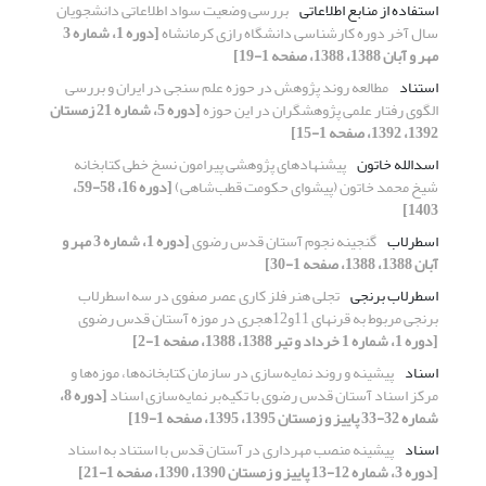
استفاده از منابع اطلاعاتی
بررسی وضعیت سواد اطلاعاتی دانشجویان
سال آخر دوره کارشناسی دانشگاه رازی کرمانشاه
[دوره 1، شماره 3
مهر و آبان 1388، 1388، صفحه 1-19]
استناد
مطالعه روند پژوهش در حوزه علم سنجی در ایران و بررسی
الگوی رفتار علمی پژوهشگران در این حوزه
[دوره 5، شماره 21 زمستان
1392، 1392، صفحه 1-15]
اسدالله خاتون
پیشنهادهای پژوهشی پیرامون نسخ خطی کتابخانه
شیخ محمد خاتون (پیشوای حکومت قطب‌شاهی)
[دوره 16، 58-59،
1403]
اسطرلاب
گنجینه نجوم آستان قدس رضوی
[دوره 1، شماره 3 مهر و
آبان 1388، 1388، صفحه 1-30]
اسطرلاب برنجی
تجلی هنر فلز کاری عصر صفوی در سه اسطرلاب
برنجی مربوط به قرنهای 11و12هجری در موزه آستان قدس رضوی
[دوره 1، شماره 1 خرداد و تیر 1388، 1388، صفحه 1-2]
اسناد
پیشینه و روند نمایه‌سازی در سازمان کتابخانه‌ها، موزه‌ها و
مرکز اسناد آستان قدس رضوی با تکیه‌بر نمایه‌سازی اسناد
[دوره 8،
شماره 32-33 پاییز و زمستان 1395، 1395، صفحه 1-19]
اسناد
پیشینه منصب مهرداری در آستان قدس با استناد به اسناد
[دوره 3، شماره 12-13 پاییز و زمستان 1390، 1390، صفحه 1-21]