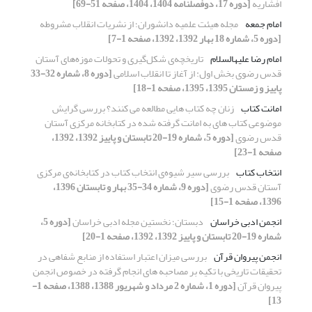
افشاریه
[دوره 17، دوفصلنامه 1404، 1404، صفحه 51-69]
امام جمعه
مجله هیئت علمیه دانشوران؛ از نشریات انقلاب مشروطه
[دوره 5، شماره 18 بهار 1392، 1392، صفحه 1-7]
امام رضا علیه‏السلام
تاریخچه‌ی شکل‌گیری و تحولات موزه‌های آستان
قدس رضوی بخش اول: از آغاز تا انقلاب اسلامی
[دوره 8، شماره 32-33
پاییز و زمستان 1395، 1395، صفحه 1-18]
امانت کتاب
زنان چه کتاب هایی مطالعه می کنند؟ بررسی گرایش
موضوعی کتاب های به امانت گرفته شده در کتابخانه مرکزی آستان
قدس رضوی
[دوره 5، شماره 19-20 تابستان و پاییز 1392، 1392،
صفحه 1-23]
انتخاب کتاب
بررسی سیر شیوه‌ی انتخاب کتاب در کتابخانه‌ی مرکزی
آستان قدس رضوی
[دوره 9، شماره 34-35 بهار و تابستان 1396،
1396، صفحه 1-15]
انجمن ادبی خراسان
دبستان؛ نخستین مجله ادبی خراسان
[دوره 5،
شماره 19-20 تابستان و پاییز 1392، 1392، صفحه 1-20]
انجمن پیروان قرآن
بررسی میزان اعتبار استفاده از منابع شفاهی در
تحقیقات تاریخی با تکیه بر مصاحبه های انجام گرفته در خصوص انجمن
پیروان قرآن
[دوره 1، شماره 2 مرداد و شهریور 1388، 1388، صفحه 1-
13]