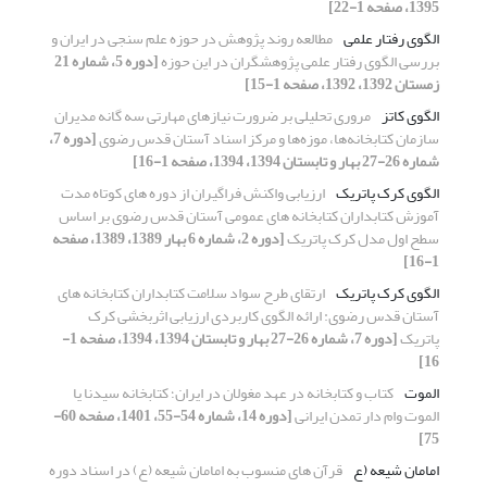
1395، صفحه 1-22]
الگوی رفتار علمی
مطالعه روند پژوهش در حوزه علم سنجی در ایران و
بررسی الگوی رفتار علمی پژوهشگران در این حوزه
[دوره 5، شماره 21
زمستان 1392، 1392، صفحه 1-15]
الگوی کاتز
مروری تحلیلی بر ضرورت نیازهای مهارتی سه گانه مدیران
سازمان کتابخانه‌ها، موزه‌ها و مرکز اسناد آستان قدس رضوی
[دوره 7،
شماره 26-27 بهار و تابستان 1394، 1394، صفحه 1-16]
الگوی کرک پاتریک
ارزیابی واکنش فراگیران از دوره های کوتاه مدت
آموزش کتابداران کتابخانه های عمومی آستان قدس رضوی بر اساس
سطح اول مدل کرک پاتریک
[دوره 2، شماره 6 بهار 1389، 1389، صفحه
1-16]
الگوی کرک پاتریک
ارتقای طرح سواد سلامت کتابداران کتابخانه های
آستان قدس رضوی: ارائه الگوی کاربردی ارزیابی اثربخشی کرک
پاتریک
[دوره 7، شماره 26-27 بهار و تابستان 1394، 1394، صفحه 1-
16]
الموت
‌کتاب و کتابخانه در عهد مغولان در ایران؛ کتابخانه سیدنا یا
الموت وام دار تمدن ایرانی
[دوره 14، شماره 54-55، 1401، صفحه 60-
75]
امامان شیعه (ع
قرآن های منسوب به امامان شیعه (ع) در اسناد دوره