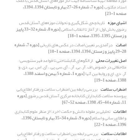
مورد مطالعه: تهیه شناسنامه جهت آثار موزه‌های آستان قدس با کمک
ِاسناد مکتوب
[دوره 7، شماره 26-27 بهار و تابستان 1394، 1394،
صفحه 1-23]
اشیای موزه
تاریخچه‌ی شکل‌گیری و تحولات موزه‌های آستان قدس
رضوی بخش اول: از آغاز تا انقلاب اسلامی
[دوره 8، شماره 32-33 پاییز
و زمستان 1395، 1395، صفحه 1-18]
اصالت
درآمدی بر تعیین اصالت در عکس های تاریخی
[دوره 7، شماره
28-29 پاییز و زمستان 1394، 1394، صفحه 1-10]
اصل تغییرات محلی
از الگوهای کتابشناختی تا قواعد فهرستنویسی:
ملاحظاتی در خصوص اف. آر. بی. آر.، آی.سی.پی.، آی. اس. بی. دی، و
آر. دی. ای و روابط بین آنها
[دوره 1، شماره 5 بهمن و اسفند 1388،
1388، صفحه 1-19]
اضطراب سلامت
بررسی رابطه بین اضطراب سلامت و رفتار اطلاع‌یابی
پیوسته سلامت کتابداران کتابخانه مرکزی آستان قدس رضوی
[دوره
11، شماره 44-45، 1398، صفحه 52-67]
اطلاعات
تحلیلی بر مقوله دانش و حکمت (خرد) از منظر علوم کتابداری
و اطلاع‌رسانی و اسلام
[دوره 9، شماره 34-35 بهار و تابستان 1396،
1396، صفحه 1-22]
اطلاعات سلامت
بررسی رابطه بین اضطراب سلامت و رفتار اطلاع‌یابی