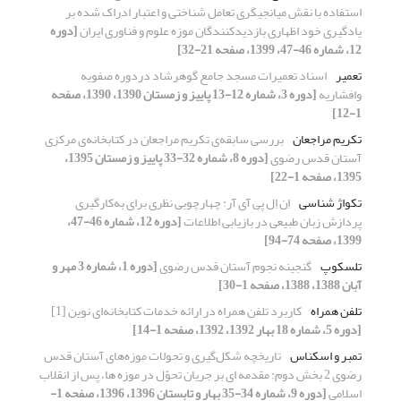
استفاده با نقش میانجیگری تعامل شناختی و اعتبار ادراک شده بر
یادگیری خود اظهاری بازدیدکنندگان موزه علوم و فناوری ایران
[دوره
12، شماره 46-47، 1399، صفحه 21-32]
تعمیر
اسناد تعمیرات مسجد جامع گوهرشاد دردوره صفویه
وافشاریه
[دوره 3، شماره 12-13 پاییز و زمستان 1390، 1390، صفحه
1-12]
تکریم مراجعان
بررسی سابقه‌ی تکریم مراجعان در کتابخانه‌ی مرکزی
آستان قدس رضوی
[دوره 8، شماره 32-33 پاییز و زمستان 1395،
1395، صفحه 1-22]
تکواژ شناسی
اِن اِل پی آی آر: چهارچوبی نظری برای به‌کارگیری
پردازش زبان طبیعی در بازیابی اطلاعات
[دوره 12، شماره 46-47،
1399، صفحه 74-94]
تلسکوپ
گنجینه نجوم آستان قدس رضوی
[دوره 1، شماره 3 مهر و
آبان 1388، 1388، صفحه 1-30]
تلفن همراه
کاربرد تلفن همراه در ارائه خدمات کتابخانه‌ای نوین [1]
[دوره 5، شماره 18 بهار 1392، 1392، صفحه 1-14]
تمبر و اسکناس
تاریخچه شکل‌گیری و تحولات موزه‌های آستان قدس
رضوی 2 بخش دوم: مقدمه ‏ای بر جریان تحوّل در موزه‏ ها، پس از انقلاب
اسلامی
[دوره 9، شماره 34-35 بهار و تابستان 1396، 1396، صفحه 1-