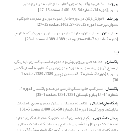
بیرجند
نگاهی به وقف به عنوان فعالیت داوطلبانه در حرم مطهر
رضوی
[دوره 14، شماره 54-55، 1401، صفحه 15-27]
بیرجند
آموزش زنان در دوره قاجار: نمونه موردی مدرسه شوکتیه
نسوان بیرجند
[دوره 15، 56-57، 1402، صفحه 15-27]
بیمارستان
بیمارستان و دارالشفاء در حرم مطهر رضوی درآئینه تاریخ
[دوره 2، شماره 7-8 تابستان و پاییز 1389، 1389، صفحه 1-23]
پ
پاکسازی
مطالعه فنی برروی روش و ماده ی مناسب پاکسازی لایه رنگی
از سطح دَرِ چوبی منسوب به دوره تیموری ایران (متعلق به آستان قدس
رضوی)
[دوره 2، شماره 7-8 تابستان و پاییز 1389، 1389، صفحه 1-
30]
پاکستان
نشر کتب چاپ سنگی فارسی در هند و پاکستان
[دوره 4،
شماره 14-15 بهار و تابستان 1391، 1391، صفحه 1-35]
پایگاه‌های اطلاعاتی
کتابخانه دیجیتال آستان قدس رضوی ؛ امکانات،
قابلیت‌ها و ویژگی‌ها
[دوره 13، شماره 50-51، 1400، صفحه 5-31]
پرتال دانشجویی
یکپارچه‌سازی قابلیت‌های یک محیط یادگیری مجازی
تعبیه شده در پرتال دانشجویی با منابع و خدمات کتابخانه دیجیتالی
دانشگاه: ارائه یک سناریوی پیشنهادی
[دوره 6، شماره 24-25 پاییز و