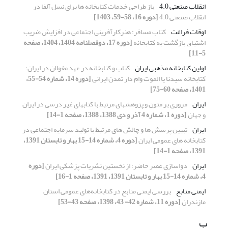
انقلاب صنعتی 4.0
باز طراحی خدمات کتابخانه ها برای نسل آلفا در
انقلاب صنعتی 4.0
[دوره 16، 58-59، 1403]
اوقات فراغت
کتاب مسافر: هنرکارآفرینی اجتماعی در افزایش ضریب
اشتیاق بازگشت به کتابخانه
[دوره 17، دوفصلنامه 1404، 1404، صفحه
5-11]
اولین کتابخانه مذهبی ایران
‌کتاب و کتابخانه در عهد مغولان در ایران؛
کتابخانه سیدنا یا الموت وام دار تمدن ایرانی
[دوره 14، شماره 54-55،
1401، صفحه 60-75]
ایران
مروری بر متون و پژوهشهای مرتبط با کتابهای غیر درسی در ایران
و جهان
[دوره 1، شماره 4 آذر و دی 1388، 1388، صفحه 1-14]
ایران
تبیین پرسش ها و چالش های مرتبط با تولید سرمایه اجتماعی در
کتابخانه های عمومی ایران
[دوره 4، شماره 14-15 بهار و تابستان 1391،
1391، صفحه 1-14]
ایران
دواسازی عصر حاضر؛ از نخستین نشریات پزشکی ایران
[دوره
4، شماره 14-15 بهار و تابستان 1391، 1391، صفحه 1-16]
ایمنی منابع
بررسی ایمنی منابع در کتابخانه‌های عمومی استان
مازندران
[دوره 11، شماره 42- 43، 1398، صفحه 43-53]
ب