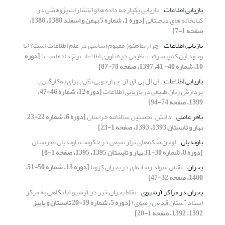
بازیابی اطلاعات
بازیابی یکپارچه داده ها و انتشارات پژوهشی در
کتابخانه های دیجیتالی
[دوره 1، شماره 5 بهمن و اسفند 1388، 1388،
صفحه 1-7]
بازیابی اطلاعات
چرا ربط هنوز مفهوم اساسی در علم اطلاعات است؟ (با
وجود این که پیشرفت عظیمی در فناوری اطلاعات رخ داده است)
[دوره
10، شماره 40- 41، 1397، صفحه 78-87]
بازیابی اطلاعات
اِن اِل پی آی آر: چهارچوبی نظری برای به‌کارگیری
پردازش زبان طبیعی در بازیابی اطلاعات
[دوره 12، شماره 46-47،
1399، صفحه 74-94]
باقر عاملی
دانش؛ نخستین سالنامه خراسان
[دوره 6، شماره 22-23
بهار و تابستان 1393، 1393، صفحه 1-23]
باوندیان
اولین سکه‌های تراز شیعی در حکومت باوندیان طبرستان
[دوره 8، شماره 30-31 بهار و تابستان 1395، 1395، صفحه 1-8]
بحران
نقش سواد رسانه‌ای در بحران کرونا
[دوره 13، شماره 50-51،
1400، صفحه 32-47]
بحران در مراکز آرشیوی
نقاط بحران خیز در آرشیو (با نگاهی به مرکز
اسناد آستان قد س رضوی)
[دوره 5، شماره 19-20 تابستان و پاییز
1392، 1392، صفحه 1-20]