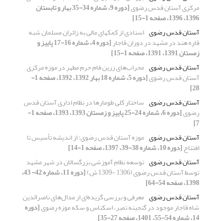
مرکزی آستان قدس رضوی
[دوره 9، شماره 34-35 بهار و تابستان
1396، 1396، صفحه 1-15]
آستان قدس رضوی
اسنادی از کمکهای مالی به زائران مسلمان شبه
قاره هند در مشهد در دوران قاجار
[دوره 4، شماره 16-17 پاییز و
زمستان 1391، 1391، صفحه 1-15]
آستان قدس رضوی
محراب‌های زرین‌ فام حرم مطهر در موزه مرکزی
آستان قدس رضوی
[دوره 5، شماره 18 بهار 1392، 1392، صفحه 1-
28]
آستان قدس رضوی
ساختار کلی طومارها در نظام اداری آستان قدس
رضوی
[دوره 6، شماره 24-25 پاییز و زمستان 1393، 1393، صفحه 1-
7]
آستان قدس رضوی
موزه آستان قدس رضوی: از اندیشه تأسیس تا
افتتاح
[دوره 10، شماره 38-39، 1397، صفحه 1-14]
آستان قدس رضوی
توسعه نظام آموزشی بزرگسالان در شهر مشهد
توسط آستان قدس رضوی (1306 -1309 ش)
[دوره 11، شماره 42- 43،
1398، صفحه 54-64]
آستان قدس رضوی
معرفی و بررسی گزیده‌ای از مدال‌های ناصرالدین
شاه قاجار موجود در گنجینه تمبر، اسکناس و سکه موزه رضوی
[دوره
14، شماره 54-55، 1401، صفحه 27-35]