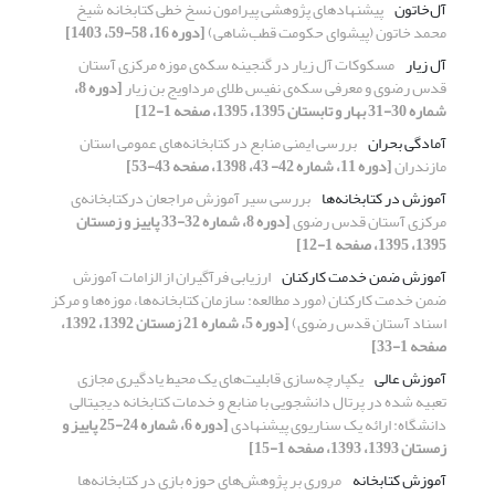
آل‌خاتون
پیشنهادهای پژوهشی پیرامون نسخ خطی کتابخانه شیخ
محمد خاتون (پیشوای حکومت قطب‌شاهی)
[دوره 16، 58-59، 1403]
آل زیار
مسکوکات آل زیار در گنجینه سکه‌ی موزه مرکزی آستان
قدس رضوی و معرفی سکه‌ی نفیس طلای مرداویج بن زیار
[دوره 8،
شماره 30-31 بهار و تابستان 1395، 1395، صفحه 1-12]
آمادگی بحران
بررسی ایمنی منابع در کتابخانه‌های عمومی استان
مازندران
[دوره 11، شماره 42- 43، 1398، صفحه 43-53]
آموزش در کتابخانه‌ها
بررسی سیر آموزش مراجعان درکتابخانه‌ی
مرکزی آستان قدس رضوی
[دوره 8، شماره 32-33 پاییز و زمستان
1395، 1395، صفحه 1-12]
آموزش ضمن خدمت کارکنان
ارزیابی فرآگیران از الزامات آموزش
ضمن خدمت کارکنان (مورد مطالعه: سازمان کتابخانه‌ها، موزه‌ها و مرکز
اسناد آستان قدس رضوی)
[دوره 5، شماره 21 زمستان 1392، 1392،
صفحه 1-33]
آموزش عالی
یکپارچه‌سازی قابلیت‌های یک محیط یادگیری مجازی
تعبیه شده در پرتال دانشجویی با منابع و خدمات کتابخانه دیجیتالی
دانشگاه: ارائه یک سناریوی پیشنهادی
[دوره 6، شماره 24-25 پاییز و
زمستان 1393، 1393، صفحه 1-15]
آموزش کتابخانه
مروری بر پژوهش‌های حوزه بازی در کتابخانه‌ها