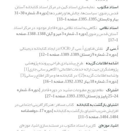
اسناد مکتوب
نمایه‌سازی اسناد کهن در مرکز اسناد کتابخانه آستان
قدس رضوی: سیاست‌ها، چالش‌ها و راهبردها
[دوره 8، شماره 30-31
بهار و تابستان 1395، 1395، صفحه 1-33]
اسناد نظامی
نگاهی به اسناد نظامی دوره قاجار موجود در مرکز اسناد
آستان قدس رضوی
[دوره 1، شماره 3 مهر و آبان 1388، 1388، صفحه
1-17]
اُ.سی.آر
نقش فناوری اُ.سی.آر (OCR)در ایجاد کتابخانه دیجیتالی
[دوره 2، شماره 9 زمستان 1389، 1389، صفحه 1-12]
اشاعه اطلاعات گزیده
طرح پیشنهادی طراحی پرونده پژوهشی
پژوهشگران جهت ارائه خدمات اطلاعاتی ( آگاهی‌رسانی جاری[1]
واشاعه اطلاعات گزیده[2]) در کتابخانه ها و مراکز اطلاع رسانی[3]
[دوره 5، شماره 18 بهار 1392، 1392، صفحه 1-16]
اشتراک
نظام توزیع مطبوعات مشهد در دوره قاجار
[دوره 6، شماره
24-25 پاییز و زمستان 1393، 1393، صفحه 1-27]
اشتیاق بازگشت به کتابخانه
کتاب مسافر: هنرکارآفرینی اجتماعی در
افزایش ضریب اشتیاق بازگشت به کتابخانه
[دوره 17، دوفصلنامه
1404، 1404، صفحه 5-11]
اشیاء‌ موزه‌ای
کاربرد اسناد مکتوب در مستندسازی اشیاء موزه‌ای