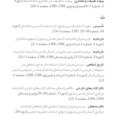
پیوند طبیعت و معماری
پیوند با طبیعت در معماری کتابخانه ­ها
[دوره
2، شماره 7-8 تابستان و پاییز 1389، 1389، صفحه 1-10]
ت
تأسیس
موزه آستان قدس رضوی: از اندیشه تأسیس تا افتتاح
[دوره
10، شماره 38-39، 1397، صفحه 1-14]
تاریخچه
فهرستهای کتابخانه آستان قدس رضوی از صفویه تا قاجار
[دوره 1، شماره 1 خرداد و تیر 1388، 1388، صفحه 1-2]
تاریخچه
پیشینه منصب مهرداری در آستان قدس با استناد به اسناد
[دوره 3، شماره 12-13 پاییز و زمستان 1390، 1390، صفحه 1-21]
تاریخ شفاهی
بررسی میزان اعتبار استفاده از منابع شفاهی در
تحقیقات تاریخی با تکیه بر مصاحبه های انجام گرفته در خصوص انجمن
پیروان قرآن
[دوره 1، شماره 2 مرداد و شهریور 1388، 1388، صفحه 1-
13]
تالار کتاب‌های خارجی
نگاهی اجمالی به تالار کتاب‌های خارجی کتابخانه
مرکزی آستان قدس رضوی
[دوره 7، شماره 28-29 پاییز و زمستان
1394، 1394، صفحه 1-15]
تالار محققان
بررسی میزان رضایت اعضای تالار محققان کتابخانه
مرکزی آستان قدس رضوی از انواع خدمات علمی و حمایتی
[دوره 10،