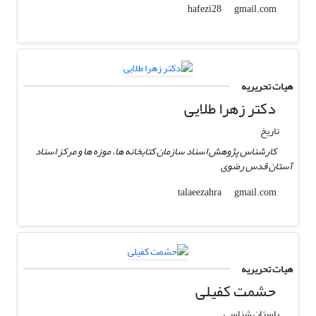
gmail.com
hafezi28
هیات تحریریه
دکتر زهرا طلایی
تاریخ
کارشناس پژوهش اسناد سازمان کتابخانه ها، موزه ها و مرکز اسناد
آستان قدس رضوی
gmail.com
talaeezahra
هیات تحریریه
حشمت کفیلی
باستان شناسی