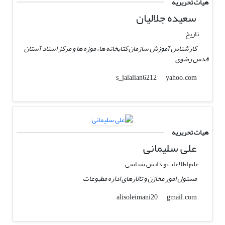
هیات تحریریه
سعیده جلالیان
تاریخ
کارشناس آموزش سازمان کتابخانه ها، موزه ها و مرکز اسناد آستان
قدس رضوی
yahoo.com
s_jalalian6212
هیات تحریریه
علی سلیمانی
علم اطلاعات و دانش شناسی
مسئول امور مخازن و تالارهای اداره مطبوعات
gmail.com
alisoleimani20