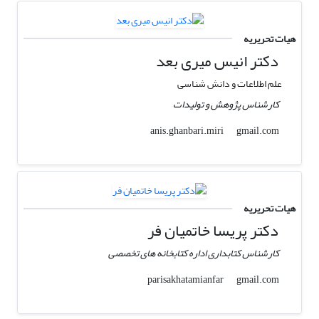
هیات تحریریه
دکتر انیس میری بعد
علم اطلاعات و دانش شناسی
کارشناس پژوهش و تولیدات
gmail.com
anis.ghanbari.miri
هیات تحریریه
دکتر پریسا خاتمیان فر
کارشناس کتابداری اداره کتابخانه های تخصصی
gmail.com
parisakhatamianfar