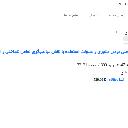
ارسال مقاله
داوران
تماس با ما
ی، فریبا
املی بودن فناوری و سهولت استفاده با نقش میانجیگری تعامل شناختی و اع
21-32
نظری
اصل مقاله
728.88 K