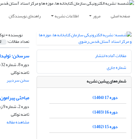
صفحه اصلی
مرور
اطلاعات نشریه
راهنمای نویسندگان
نویسنده =
توک
تعداد مقالات:
2
سرسخن: تولیدات 
مقالات آماده انتشار
دوره 8، شماره 32-33 پاییز و زمستان 1395، دی 1395، صفحه
شماره جاری
ثامنه توکلی
سخن سردبیر
شماره‌های پیشین نشریه
مباحثی پیرامون 
دوره 17 (1404)
دوره 2، شماره 9 زمستان 1389، دی 1389، صفحه
دوره 16 (1403)
ثامنه توکلی
مشاهده مقاله
دوره 15 (1402)