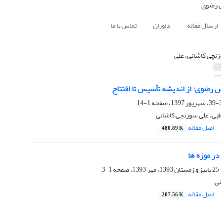
ارسال مقاله
داوران
تماس با ما
نچی کاشانی، علی
 رضوی: از اندیشه تأسیس تا افتتاح
1-14
بی، علی سوزنچی کاشانی
اصل مقاله
480.89 K
ر موزه ها
1-3
نی
اصل مقاله
207.56 K